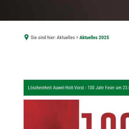
Sie sind hier:
Aktuelles
Aktuelles 2025
Aktuelles
2025
Löscheinheit Auwel-Holt-Vorst - 100 Jahr Feier am 23