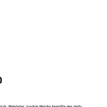
0
tatt. Wehrleiter Joachim Melahn begrüßte den stellv.