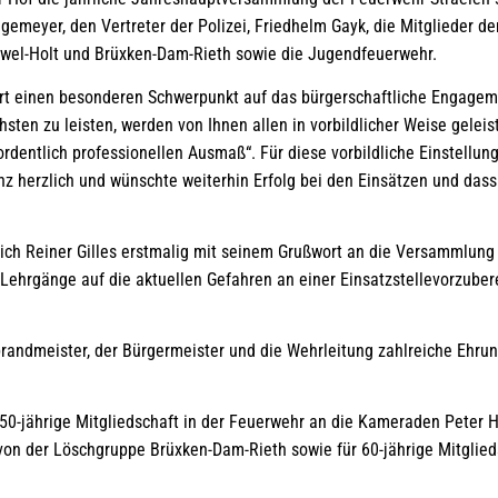
ngemeyer, den Vertreter der Polizei, Friedhelm Gayk, die Mitglieder 
uwel-Holt und Brüxken-Dam-Rieth sowie die Jugendfeuerwehr.
 einen besonderen Schwerpunkt auf das bürgerschaftliche Engagement
hsten zu leisten, werden von Ihnen allen in vorbildlicher Weise gelei
rdentlich professionellen Ausmaß“. Für diese vorbildliche Einstellun
herzlich und wünschte weiterhin Erfolg bei den Einsätzen und dass
 sich Reiner Gilles erstmalig mit seinem Grußwort an die Versammlung
Lehrgänge auf die aktuellen Gefahren an einer Einsatzstellevorzuber
sbrandmeister, der Bürgermeister und die Wehrleitung zahlreiche Eh
50-jährige Mitgliedschaft in der Feuerwehr an die Kameraden Peter H
on der Löschgruppe Brüxken-Dam-Rieth sowie für 60-jährige Mitglie