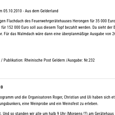
m 05.10.2010 - Aus dem Gelderland
en Flachdach des Feuerwehrgerätehauses Herongen für 35 000 Euro so
ür 152 000 Euro soll aus diesem Topf bezahlt werden. Da sieht der 
or. Für das Walmdach wäre dann eine überplanmäßige Ausgabe von 26 
 / Publikation: Rheinische Post Geldern /Ausgabe: Nr.232
10
rogramm und die Organisatoren Roger, Christian und Uli haben sich e
rungsbunkers, eine Weinprobe und ein Weinsfest zu erleben.
t. Und so standen wir alle um halb 9 Uhr (Morgens !?) am Gerätehaus