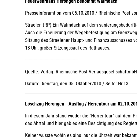
Feuerwehrhaus Herongen bekommt Walmdach
Presseinforamtion vom 05.10.2010 / Rheinische Post vo
Straelen (RP) Ein Walmdach auf dem sanierungsbedürftig
Auch die Erneuerung der Wegebefestigung am Grenzweg f
Sitzung des Straelener Haupt- und Finanzausschusses v
18 Uhr, großer Sitzungssaal des Rathauses.
-------------------------------------------
Quelle: Verlag: Rheinische Post VerlagsgesellschaftmbH
Datum: Dienstag, den 05. Oktober2010 / Seite: Nr.13
Löschzug Herongen - Ausflug / Herrentour am 02.10.20
In diesem Jahr stand wieder die "Herrentour" auf dem P
das Ahrtal und hier gab es eine Besichtigung des Regie
Keiner wusste wohin es ging, nur die Uhrzeit war bekann