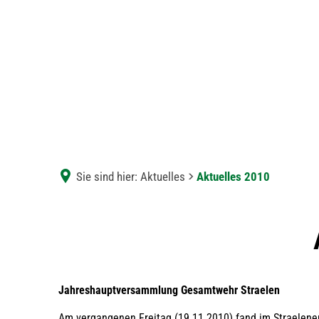
Sie sind hier:
Aktuelles
Aktuelles 2010
Aktuelles
2010
Jahreshauptversammlung Gesamtwehr Straelen
Am vergangenen Freitag (19.11.2010) fand im Straelener