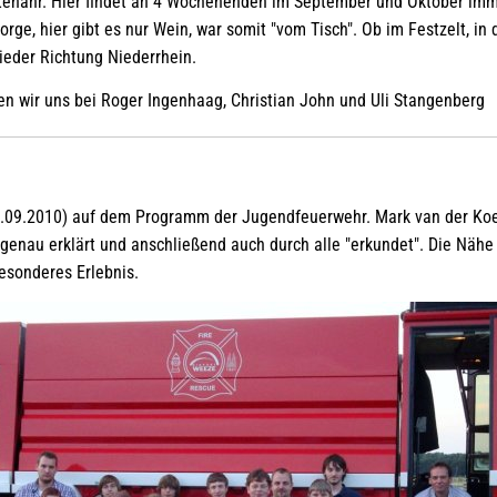
ltenahr. Hier findet an 4 Wochenenden im September und Oktober im
 Sorge, hier gibt es nur Wein, war somit "vom Tisch". Ob im Festzelt, 
ieder Richtung Niederrhein.
en wir uns bei Roger Ingenhaag, Christian John und Uli Stangenberg
09.2010) auf dem Programm der Jugendfeuerwehr. Mark van der Koe
genau erklärt und anschließend auch durch alle "erkundet". Die Näh
esonderes Erlebnis.