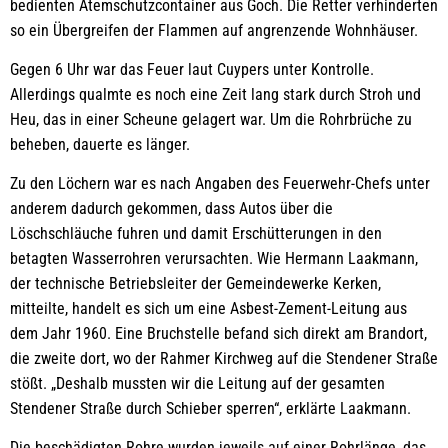
bedienten Atemschutzcontainer aus Goch. Die Retter verhinderten
so ein Übergreifen der Flammen auf angrenzende Wohnhäuser.
Gegen 6 Uhr war das Feuer laut Cuypers unter Kontrolle.
Allerdings qualmte es noch eine Zeit lang stark durch Stroh und
Heu, das in einer Scheune gelagert war. Um die Rohrbrüche zu
beheben, dauerte es länger.
Zu den Löchern war es nach Angaben des Feuerwehr-Chefs unter
anderem dadurch gekommen, dass Autos über die
Löschschläuche fuhren und damit Erschütterungen in den
betagten Wasserrohren verursachten. Wie Hermann Laakmann,
der technische Betriebsleiter der Gemeindewerke Kerken,
mitteilte, handelt es sich um eine Asbest-Zement-Leitung aus
dem Jahr 1960. Eine Bruchstelle befand sich direkt am Brandort,
die zweite dort, wo der Rahmer Kirchweg auf die Stendener Straße
stößt. „Deshalb mussten wir die Leitung auf der gesamten
Stendener Straße durch Schieber sperren“, erklärte Laakmann.
Die beschädigten Rohre wurden jeweils auf einer Rohrlänge, das