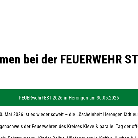
mmen bei der FEUERWEHR S
FEUERwehrFEST 2026 in Herongen am 30.05.2026
. Mai 2026 ist es wieder soweit – die Löscheinheit Herongen lädt euc
gsnachweis der Feuerwehren des Kreises Kleve & parallel Tag der offe