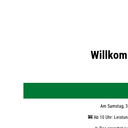
Feuerwehr
Willko
Straelen
Am Samstag, 30
🚒 Ab 10 Uhr: Leistun