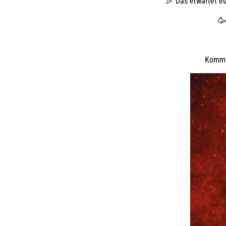
🎉 Das erwartet eu
🥳
Kommt 