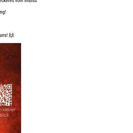
Leckeres vom Imbiss
ng!
uns! 🙌